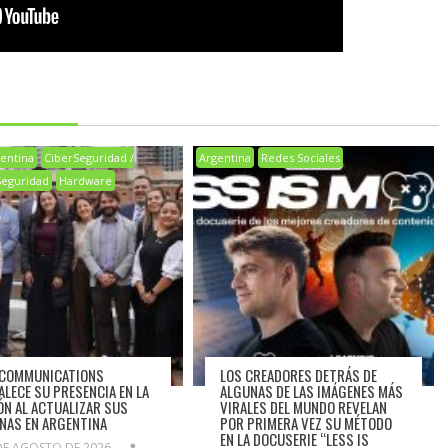
entina
CiberSeguridad /
Argentina
Redes Sociales
Seguridad
Hardware
 COMMUNICATIONS
LOS CREADORES DETRÁS DE
ALECE SU PRESENCIA EN LA
ALGUNAS DE LAS IMÁGENES MÁS
ÓN AL ACTUALIZAR SUS
VIRALES DEL MUNDO REVELAN
INAS EN ARGENTINA
POR PRIMERA VEZ SU MÉTODO
EN LA DOCUSERIE “LESS IS
DE AGOSTO DE 2026