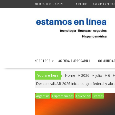
Skip
VIERNES, AGOSTO 7, 2026
NOSOTROS
AGENDA EMPRESAR
to
content
NOSOTROS
AGENDA EMPRESARIAL
COMUNIDAD
You are here
Home
2026
julio
6
DescentralizAR 2026 inicia su gira federal y abr
Argentina
Criptomonedas
Educación
Eventos