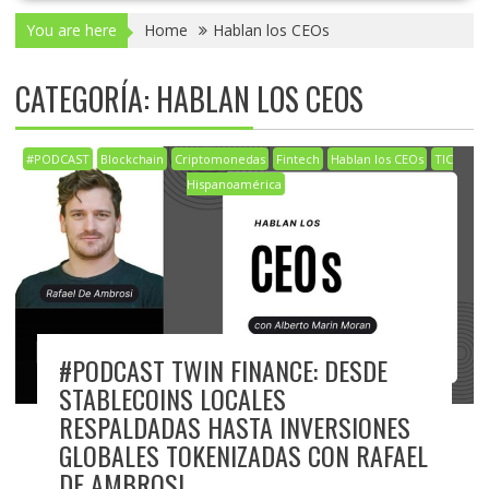
You are here
Home
Hablan los CEOs
CATEGORÍA:
HABLAN LOS CEOS
#PODCAST
Blockchain
Criptomonedas
Fintech
Hablan los CEOs
TIC
Hispanoamérica
#PODCAST TWIN FINANCE: DESDE
STABLECOINS LOCALES
RESPALDADAS HASTA INVERSIONES
GLOBALES TOKENIZADAS CON RAFAEL
DE AMBROSI