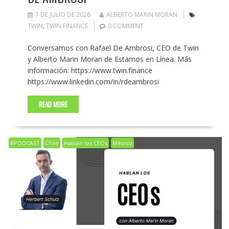
7 DE JULIO DE 2026
ALBERTO MARIN MORAN
TWIN
,
TWIN FINANCE
0 COMMENT
Conversamos con Rafael De Ambrosi, CEO de Twin
y Alberto Marin Moran de Estamos en Línea. Más
información: https://www.twin.finance
https://www.linkedin.com/in/rdeambrosi
READ MORE
#PODCAST
Chile
Hablan los CEOs
México