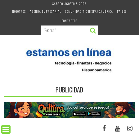
Skip
SÁBADO, AGOSTO 8, 2026
to
NOSOTROS
AGENDA EMPRESARIAL
COMUNIDAD TIC HISPANOAMÉRICA
PAISES
content
CONTACTOS
PUBLICIDAD