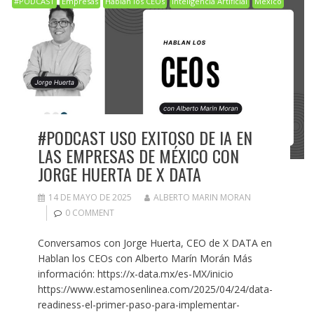
#PODCAST
Empresas
Hablan los CEOs
Inteligencia Artificial
México
#PODCAST USO EXITOSO DE IA EN
LAS EMPRESAS DE MÉXICO CON
JORGE HUERTA DE X DATA
14 DE MAYO DE 2025
ALBERTO MARIN MORAN
0 COMMENT
Conversamos con Jorge Huerta, CEO de X DATA en
Hablan los CEOs con Alberto Marín Morán Más
información: https://x-data.mx/es-MX/inicio
https://www.estamosenlinea.com/2025/04/24/data-
readiness-el-primer-paso-para-implementar-