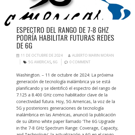
ESPECTRO DEL RANGO DE 7-8 GHZ
PODRÍA HABILITAR FUTURAS REDES
DE 6G
11 DE OCTUBRE DE 2024
ALBERTO MARIN MORAN
5G AMERICAS
,
6G
0 COMMENT
Washington. – 11 de octubre de 2024: La próxima
generación de tecnología inalámbrica ya se está
planificando y se identificó el espectro del rango de
7.125 a 8.400 GHz como habilitador clave de la
conectividad futura. Hoy, 5G Americas, la voz de la
5G y posteriores generaciones de tecnología
inalámbrica en las Américas, anunció la publicación
de su último white paper llamado ‘The 6G Upgrade
in the 7-8 GHz Spectrum Range: Coverage, Capacity,
and Technology’, la actualización a 6G en el rango