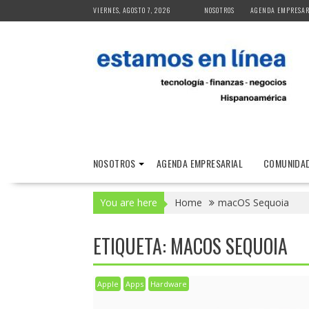
Skip
VIERNES, AGOSTO 7, 2026
NOSOTROS
AGENDA EMPRESAR
to
content
NOSOTROS
AGENDA EMPRESARIAL
COMUNIDAD
You are here
Home
macOS Sequoia
ETIQUETA:
MACOS SEQUOIA
Apple
Apps
Hardware