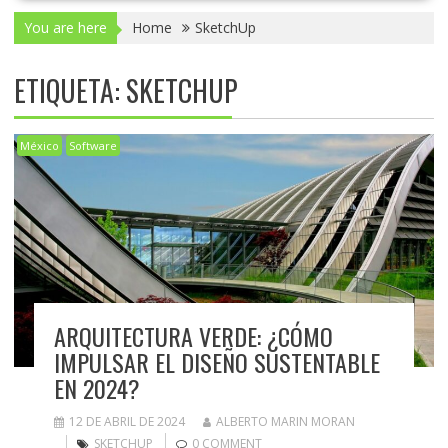
You are here
Home
SketchUp
ETIQUETA:
SKETCHUP
México
Software
ARQUITECTURA VERDE: ¿CÓMO
IMPULSAR EL DISEÑO SUSTENTABLE
EN 2024?
12 DE ABRIL DE 2024
ALBERTO MARIN MORAN
SKETCHUP
0 COMMENT