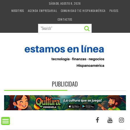
Skip
SÁBADO, AGOSTO 8, 2026
to
NOSOTROS
AGENDA EMPRESARIAL
COMUNIDAD TIC HISPANOAMÉRICA
PAISES
content
CONTACTOS
PUBLICIDAD