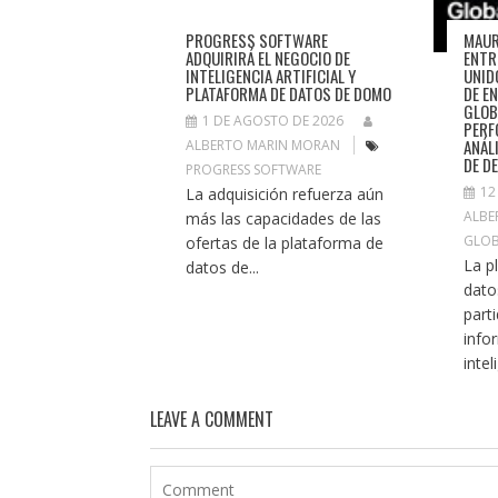
PROGRESS SOFTWARE
MAUR
ADQUIRIRÁ EL NEGOCIO DE
ENTR
INTELIGENCIA ARTIFICIAL Y
UNID
PLATAFORMA DE DATOS DE DOMO
DE E
GLOB
1 DE AGOSTO DE 2026
PERF
ANÁL
ALBERTO MARIN MORAN
DE D
PROGRESS SOFTWARE
12
La adquisición refuerza aún
ALBE
más las capacidades de las
GLO
ofertas de la plataforma de
La p
datos de...
dato
part
info
intel
LEAVE A COMMENT