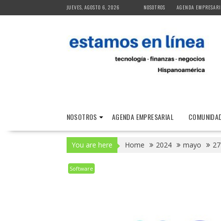
Skip
JUEVES, AGOSTO 6, 2026
NOSOTROS
AGENDA EMPRESARI
to
content
NOSOTROS
AGENDA EMPRESARIAL
COMUNIDAD
You are here
Home
2024
mayo
27
Software