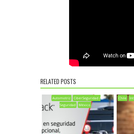
RELATED POSTS
Automotriz
CiberSeguridad /
Chile
Int
Seguridad
México