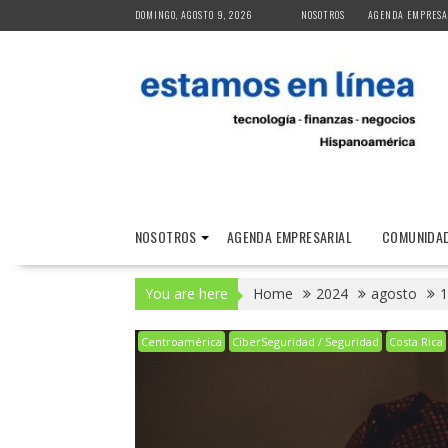
Skip
DOMINGO, AGOSTO 9, 2026
NOSOTROS
AGENDA EMPRESA
to
content
NOSOTROS
AGENDA EMPRESARIAL
COMUNIDAD
You are here
Home
2024
agosto
1
Centroamérica
CiberSeguridad / Seguridad
Costa Rica