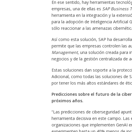
En ese sentido, hay herramientas tecnológ
empresas, una de ellas es
SAP Business T
herramienta en la integración y la extensi
para la adopción de Inteligencia Artificial 
sólo reaccionar a las amenazas cibernétic
Así como esta solución, SAP ha desarrol
permite que las empresas controlen las au
Management
, una solución creada para i
negocios y de la gestión centralizada de 
Estas soluciones dan soporte a la protecció
Adicional, como todas las soluciones de 
por tener los más altos estándares de étic
Predicciones sobre el futuro de la cibe
próximos años.
“Las predicciones de ciberseguridad apuntan
herramienta decisiva en este campo. Las e
organizaciones que implementen GenAI e
experimenten hasta un 40% menos de inci