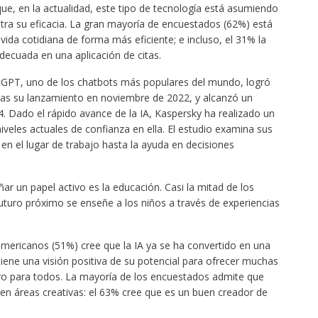
que, en la actualidad, este tipo de tecnología está asumiendo
ra su eficacia. La gran mayoría de encuestados (62%) está
u vida cotidiana de forma más eficiente; e incluso, el 31% la
adecuada en una aplicación de citas.
atGPT, uno de los chatbots más populares del mundo, logró
tras su lanzamiento en noviembre de 2022, y alcanzó un
. Dado el rápido avance de la IA, Kaspersky ha realizado un
iveles actuales de confianza en ella. El estudio examina sus
en el lugar de trabajo hasta la ayuda en decisiones
r un papel activo es la educación. Casi la mitad de los
turo próximo se enseñe a los niños a través de experiencias
americanos (51%) cree que la IA ya se ha convertido en una
tiene una visión positiva de su potencial para ofrecer muchas
uro para todos. La mayoría de los encuestados admite que
 en áreas creativas: el 63% cree que es un buen creador de