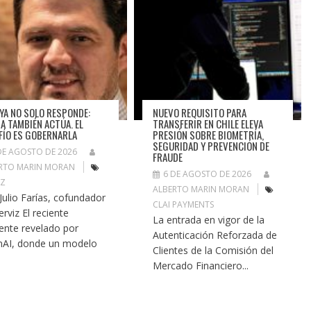
A YA NO SOLO RESPONDE:
NUEVO REQUISITO PARA
A TAMBIÉN ACTÚA. EL
TRANSFERIR EN CHILE ELEVA
FÍO ES GOBERNARLA
PRESIÓN SOBRE BIOMETRÍA,
SEGURIDAD Y PREVENCIÓN DE
DE AGOSTO DE 2026
FRAUDE
RTO MARIN MORAN
6 DE AGOSTO DE 2026
IZ
ALBERTO MARIN MORAN
 Julio Farías, cofundador
CLAI PAYMENTS
erviz El reciente
La entrada en vigor de la
dente revelado por
Autenticación Reforzada de
AI, donde un modelo
Clientes de la Comisión del
Mercado Financiero...