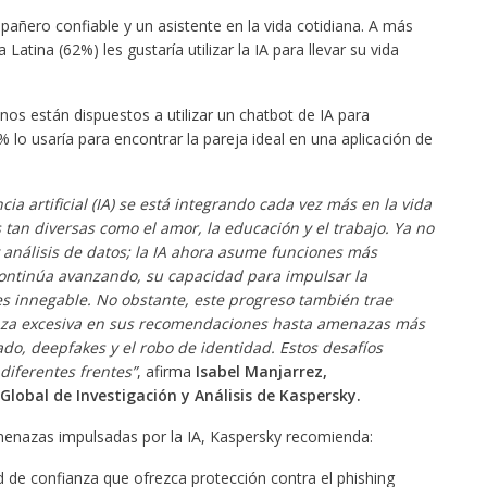
ñero confiable y un asistente en la vida cotidiana. A más
atina (62%) les gustaría utilizar la IA para llevar su vida
nos están dispuestos a utilizar un chatbot de IA para
 lo usaría para encontrar la pareja ideal en una aplicación de
a artificial (IA) se está integrando cada vez más en la vida
tan diversas como el amor, la educación y el trabajo. Ya no
 análisis de datos; la IA ahora asume funciones más
ontinúa avanzando, su capacidad para impulsar la
es innegable. No obstante, este progreso también trae
anza excesiva en sus recomendaciones hasta amenazas más
do, deepfakes y el robo de identidad. Estos desafíos
iferentes frentes”
, afirma
Isabel Manjarrez,
Global de Investigación y Análisis de Kaspersky.
amenazas impulsadas por la IA, Kaspersky recomienda:
d de confianza que ofrezca protección contra el phishing