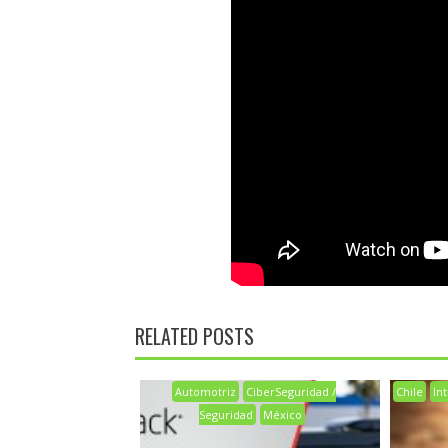
RELATED POSTS
Automotriz
CiberSeguridad /
Chile
Int
Seguridad
México