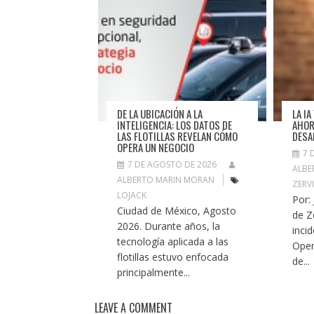
DE LA UBICACIÓN A LA
LA I
INTELIGENCIA: LOS DATOS DE
AHOR
LAS FLOTILLAS REVELAN CÓMO
DESA
OPERA UN NEGOCIO
7 
7 DE AGOSTO DE 2026
ALBE
ALBERTO MARIN MORAN
ZERV
LOJACK
Por:
Ciudad de México, Agosto
de Z
2026. Durante años, la
inci
tecnología aplicada a las
Open
flotillas estuvo enfocada
de...
principalmente...
LEAVE A COMMENT