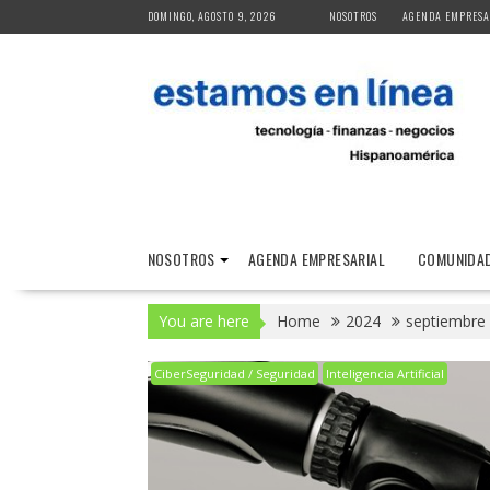
Skip
DOMINGO, AGOSTO 9, 2026
NOSOTROS
AGENDA EMPRESA
to
content
NOSOTROS
AGENDA EMPRESARIAL
COMUNIDAD
You are here
Home
2024
septiembre
CiberSeguridad / Seguridad
Inteligencia Artificial