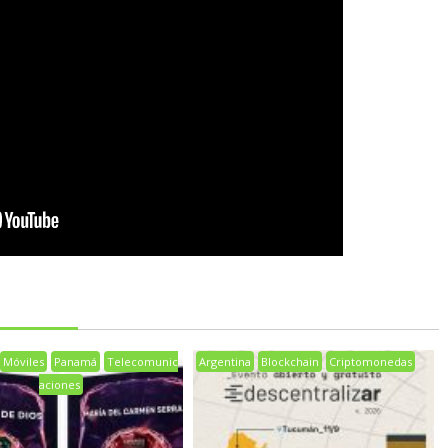
Móviles
Panamá
Telecomunic
Argentina
Blockchain
Criptomonedas
aciones