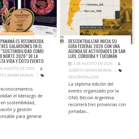
 PANAMÁ ES RECONOCIDA
DESCENTRALIZAR INICIA SU
TRES GALARDONES EN EL
GIRA FEDERAL 2026 CON UNA
 “SOSTENIBILIDAD COMO
AGENDA DE ACTIVIDADES EN SAN
O NORTE 2026” DE LA
LUIS, CÓRDOBA Y TUCUMÁN
STA VIDA Y ÉXITO EVENTO
3 DE AGOSTO DE 2026
DE AGOSTO DE 2026
ALBERTO MARIN MORAN
RTO MARIN MORAN
DESCENTRALIZAR
La séptima edición del
reconocimientos
evento organizado por la
olidan el liderazgo de
ONG Bitcoin Argentina
 en sostenibilidad,
recorrerá tres provincias con
vación y gestión
jornadas...
onsable para generar