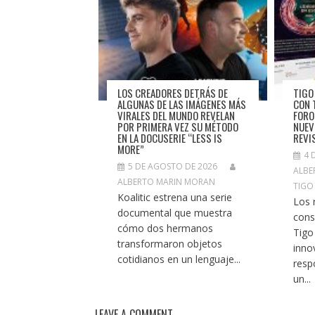
LOS CREADORES DETRÁS DE
TIGO
ALGUNAS DE LAS IMÁGENES MÁS
CON 
VIRALES DEL MUNDO REVELAN
FORO
POR PRIMERA VEZ SU MÉTODO
NUEV
EN LA DOCUSERIE “LESS IS
REVI
MORE”
4 
5 DE AGOSTO DE 2026
ALBE
ALBERTO MARIN MORAN
TIGO
Koalitic estrena una serie
Los 
documental que muestra
cons
cómo dos hermanos
Tigo
transformaron objetos
inno
cotidianos en un lenguaje...
resp
un...
LEAVE A COMMENT