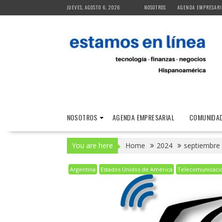
Skip
JUEVES, AGOSTO 6, 2026
NOSOTROS
AGENDA EMPRESARI
to
content
NOSOTROS
AGENDA EMPRESARIAL
COMUNIDAD
You are here
Home
2024
septiembre
Argentina
Estados Unidos de América
Telecomunicaci