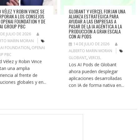
D VÉLEZ Y ROBIN VINCE SE
GLOBANT Y VERCEL FORJAN UNA
RPORAN A LOS CONSEJOS
ALIANZA ESTRATÉGICA PARA
A OPENAI FOUNDATION Y DE
AYUDAR A LAS EMPRESAS A
AI GROUP PBC
PASAR DE LA IA AGÉNTICA A LA
PRODUCCIÓN A GRAN ESCALA
 DE JULIO DE 2026
CON AI PODS
RTO MARIN MORAN
14 DE JULIO DE 2026
AI FOUNDATION
,
OPENAI
ALBERTO MARIN MORAN
P PBC
GLOBANT
,
VERCEL
d Vélez y Robin Vince
Los AI Pods de Globant
tan una amplia
ahora pueden desplegar
riencia al frente de
aplicaciones desarrolladas
tuciones globales y en...
con IA de forma nativa en...