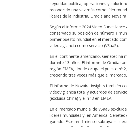
seguridad pública, operaciones y solucion
reconocido una vez más como líder mundia
líderes de la industria, Omdia and Novaira
Según el informe 2024 Video Surveillance
conservado su posición de número 1 mund
primer puesto mundial en el mercado com
videovigilancia como servicio (VSaaS).
En el continente americano, Genetec ha m
durante 13 años. El informe de Omdia tam
región EMEA, donde ocupa el puesto nº 2, y
creciendo tres veces más que el mercado,
El informe de Novaira Insights también c
videovigilancia total y acuerdos de servici
(excluida China) y el nº 3 en EMEA.
En el mercado mundial de VSaaS (excluida 
líderes mundiales y, en América, Genetec
ganado. Este rendimiento subraya el lide