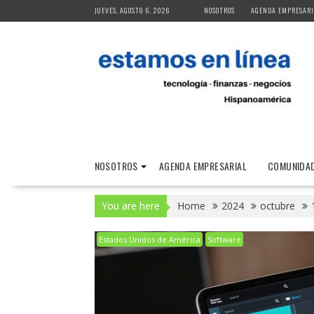
Skip
JUEVES, AGOSTO 6, 2026
NOSOTROS
AGENDA EMPRESARI
to
content
NOSOTROS
AGENDA EMPRESARIAL
COMUNIDAD
You are here
Home
2024
octubre
Estados Unidos de América
Software