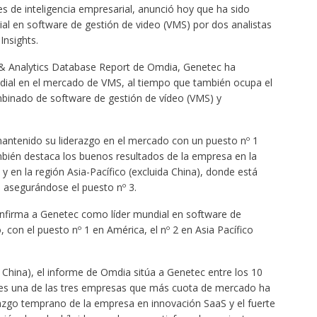
es de inteligencia empresarial, anunció hoy que ha sido
l en software de gestión de video (VMS) por dos analistas
 Insights.
 & Analytics Database Report de Omdia, Genetec ha
ial en el mercado de VMS, al tiempo que también ocupa el
binado de software de gestión de vídeo (VMS) y
antenido su liderazgo en el mercado con un puesto nº 1
bién destaca los buenos resultados de la empresa en la
 en la región Asia-Pacífico (excluida China), donde está
 asegurándose el puesto nº 3.
onfirma a Genetec como líder mundial en software de
o, con el puesto nº 1 en América, el nº 2 en Asia Pacífico
China), el informe de Omdia sitúa a Genetec entre los 10
 es una de las tres empresas que más cuota de mercado ha
razgo temprano de la empresa en innovación SaaS y el fuerte