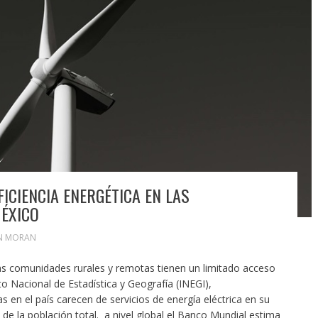
ICIENCIA ENERGÉTICA EN LAS
ÉXICO
N MORAN
s comunidades rurales y remotas tienen un limitado acceso
uto Nacional de Estadística y Geografía (INEGI),
en el país carecen de servicios de energía eléctrica en su
de la población total. a nivel global el Banco Mundial estima