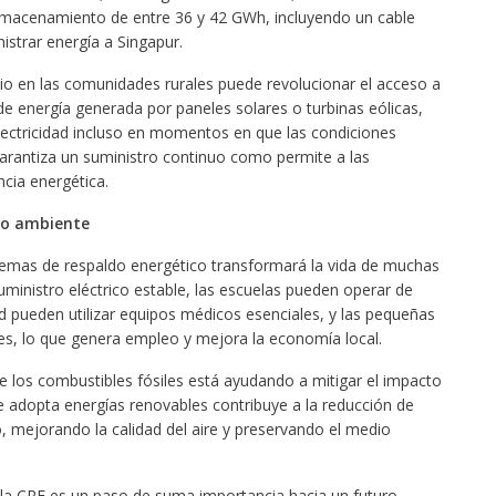
lmacenamiento de entre 36 y 42 GWh, incluyendo un cable
strar energía a Singapur.
itio en las comunidades rurales puede revolucionar el acceso a
 de energía generada por paneles solares o turbinas eólicas,
ectricidad incluso en momentos en que las condiciones
garantiza un suministro continuo como permite a las
cia energética.
dio ambiente
temas de respaldo energético transformará la vida de muchas
inistro eléctrico estable, las escuelas pueden operar de
d pueden utilizar equipos médicos esenciales, y las pequeñas
s, lo que genera empleo y mejora la economía local.
 los combustibles fósiles está ayudando a mitigar el impacto
 adopta energías renovables contribuye a la reducción de
 mejorando la calidad del aire y preservando el medio
la CRE es un paso de suma importancia hacia un futuro