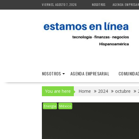
Skip
VIERNES, AGOSTO 7, 2026
NOSOTROS
AGENDA EMPRESAR
to
content
NOSOTROS
AGENDA EMPRESARIAL
COMUNIDAD
You are here
Home
2024
octubre
Energía
México