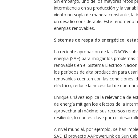
Sin embargo, uno de los mayores retos par
intermitencia en su producción y la variabi
viento no sopla de manera constante, la in
un desafío considerable. Este fenómeno h
energías renovables.
Sistemas de respaldo energético: estab
La reciente aprobación de las DACGs sub
energía (SAE) para mitigar los problemas d
renovables en el Sistema Eléctrico Nacio
los períodos de alta producción para usa
renovables cuenten con las condiciones ide
eléctrico, reduce la necesidad de quemar 
Enrique Chávez explica la relevancia de 
de energía mitigan los efectos de la inte
aprovechar al máximo sus recursos renova
resiliente, lo que es clave para el desarrol
A nivel mundial, por ejemplo, se han impl
SAE. El proyecto AAPowerLink de Sun Cabl