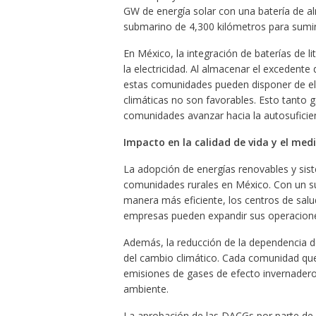
GW de energía solar con una batería de a
submarino de 4,300 kilómetros para sumini
En México, la integración de baterías de l
la electricidad. Al almacenar el excedente
estas comunidades pueden disponer de el
climáticas no son favorables. Esto tanto 
comunidades avanzar hacia la autosuficien
Impacto en la calidad de vida y el me
La adopción de energías renovables y sis
comunidades rurales en México. Con un sum
manera más eficiente, los centros de salu
empresas pueden expandir sus operacione
Además, la reducción de la dependencia de
del cambio climático. Cada comunidad que
emisiones de gases de efecto invernadero,
ambiente.
La aprobación de las DACGs por parte de 