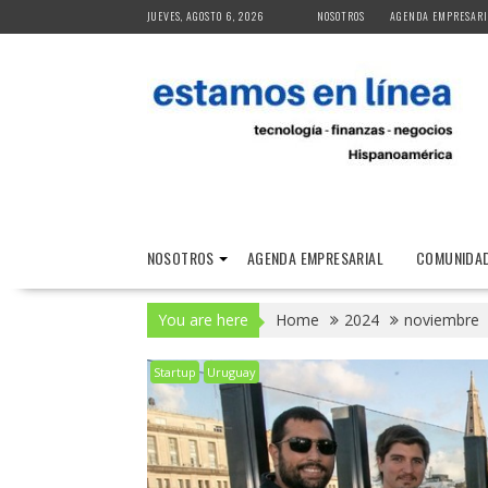
Skip
JUEVES, AGOSTO 6, 2026
NOSOTROS
AGENDA EMPRESARI
to
content
NOSOTROS
AGENDA EMPRESARIAL
COMUNIDAD
You are here
Home
2024
noviembre
Startup
Uruguay