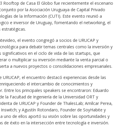
 El Rooftop de Casa El Globo fue recientemente el escenario
conjunto por la Asociación Uruguaya de Capital Privado
gías de la Información (CUTI). Este evento reunió a
ógico e inversor de Uruguay, fomentando el networking, el
 estratégicas.
ontevideo, el evento congregó a socios de URUCAP y
ológica para debatir temas centrales como la inversión y
significativos en el ciclo de vida de las startups, que
ar o multiplicar su inversión mediante la venta parcial o
 puerta a nuevos proyectos o consolidaciones empresariales.
e URUCAP, el encuentro destacó experiencias desde las
enriqueciendo el intercambio de conocimientos y
or. Entre los principales speakers se encontraron: Eduardo
 la Facultad de Ingeniería de la Universidad ORT y
esidenta de URUCAP y Founder de ThalesLab; Amílcar Perea,
Inswitch; y Agustín Rotondaro, Founder de SoyHabite y
uno de ellos aportó su visión sobre las oportunidades y
s de éxito en la intersección entre tecnología e inversión.