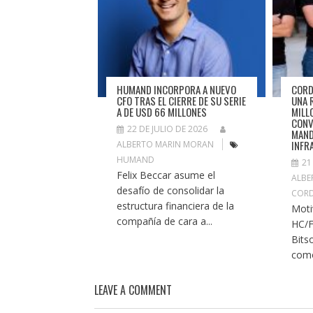
HUMAND INCORPORA A NUEVO
CORD
CFO TRAS EL CIERRE DE SU SERIE
UNA 
A DE USD 66 MILLONES
MILL
CONV
22 DE JULIO DE 2026
MAND
INFR
ALBERTO MARIN MORAN
HUMAND
21
Felix Beccar asume el
ALBE
desafío de consolidar la
COR
estructura financiera de la
Moti
compañía de cara a...
HC/F
Bits
como
LEAVE A COMMENT