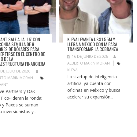
ANT SALE A LA LUZ CON
KLEVA LEVANTA US$1.55M Y
RONDA SEMILLA DE 8
LLEGA A MÉXICO CON IA PARA
ONES DE DÓLARES PARA
TRANSFORMAR LA COBRANZA
ERTIRSE EN EL CENTRO DE
16 DE JUNIO DE 2026
O DE LA
AESTRUCTURA FINANCIERA
ALBERTO MARIN MORAN
KLEVA
 DE JULIO DE 2026
La startup de inteligencia
RTO MARIN MORAN
artificial ya cuenta con
DANT
oficinas en México y busca
ve Partners y Oak
acelerar su expansión...
T co-lideran la ronda;
o y Paxos se suman
 inversionistas y...