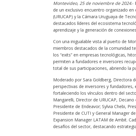
Montevideo, 25 de noviembre de 2024
.-
de un exclusivo encuentro organizado en 
(URUCAP) y la Cámara Uruguaya de Tecnolo
destacados líderes del ecosistema tecnol
aprendizaje y la generación de conexiones
Con una inigualable vista al puerto de M
miembros destacados de la comunidad tecn
los “exits” en empresas tecnológicas, hitos 
permiten a fundadores e inversores recuper
total de sus participaciones, abriendo la
Moderado por Sara Goldberg, Directora d
perspectivas de inversores y fundadores, 
fortaleciendo los vínculos dentro del sect
Mangarelli, Director de URUCAP, Decano de
Presidente de Endeavor; Sylvia Chebi, Pr
Presidente de CUTI y General Manager de 
Expansion Manager LATAM de Ambit. Cada 
desafíos del sector, destacando estrategia