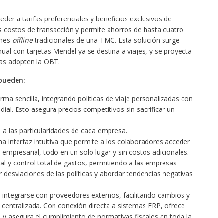
der a tarifas preferenciales y beneficios exclusivos de
s costos de transacción y permite ahorros de hasta cuatro
ones
offline
tradicionales de una TMC. Esta solución surge
ual con tarjetas Mendel ya se destina a viajes, y se proyecta
as adopten la OBT.
pueden:
rma sencilla, integrando políticas de viaje personalizadas con
dial. Esto asegura precios competitivos sin sacrificar un
a las particularidades de cada empresa.
na interfaz intuitiva que permite a los colaboradores acceder
a empresarial, todo en un solo lugar y sin costos adicionales.
l y control total de gastos, permitiendo a las empresas
r desviaciones de las políticas y abordar tendencias negativas
 al integrarse con proveedores externos, facilitando cambios y
z centralizada. Con conexión directa a sistemas ERP, ofrece
os y asegura el cumplimiento de normativas fiscales en toda la