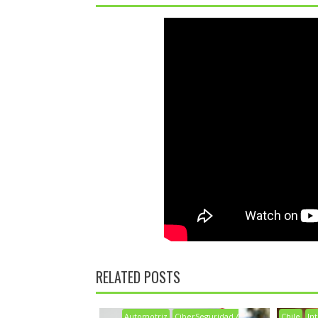
RELATED POSTS
Automotriz
CiberSeguridad /
Chile
Int