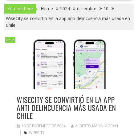
You are here
Home
2024
diciembre
10
WiseCity se convirtió en la app anti delincuencia más usada en
Chile
Chile
WISECITY SE CONVIRTIÓ EN LA APP
ANTI DELINCUENCIA MÁS USADA EN
CHILE
10 DE DICIEMBRE DE 2024
ALBERTO MARIN MORAN
WISECITY