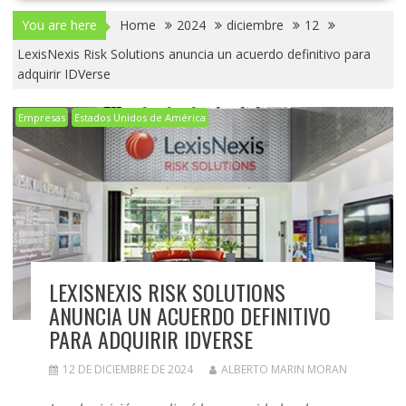
You are here
Home
2024
diciembre
12
LexisNexis Risk Solutions anuncia un acuerdo definitivo para
adquirir IDVerse
Empresas
Estados Unidos de América
LEXISNEXIS RISK SOLUTIONS
ANUNCIA UN ACUERDO DEFINITIVO
PARA ADQUIRIR IDVERSE
12 DE DICIEMBRE DE 2024
ALBERTO MARIN MORAN