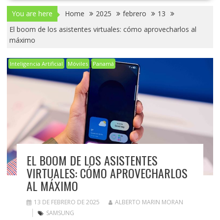
You are here
Home
2025
febrero
13
El boom de los asistentes virtuales: cómo aprovecharlos al
máximo
Inteligencia Artificial
Móviles
Panamá
EL BOOM DE LOS ASISTENTES
VIRTUALES: CÓMO APROVECHARLOS
AL MÁXIMO
13 DE FEBRERO DE 2025
ALBERTO MARIN MORAN
SAMSUNG