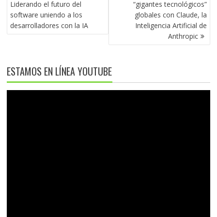
DE
Liderando el futuro del
“gigantes tecnológicos”
ENTRADAS
software uniendo a los
globales con Claude, la
desarrolladores con la IA
Inteligencia Artificial de
Anthropic
ESTAMOS EN LÍNEA YOUTUBE