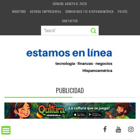
Skip
SÁBADO, AGOSTO 8, 2026
to
NOSOTROS
AGENDA EMPRESARIAL
COMUNIDAD TIC HISPANOAMÉRICA
PAISES
content
CONTACTOS
PUBLICIDAD