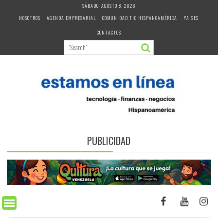
Skip
SÁBADO, AGOSTO 8, 2026
to
NOSOTROS
AGENDA EMPRESARIAL
COMUNIDAD TIC HISPANOAMÉRICA
PAISES
content
CONTACTOS
PUBLICIDAD