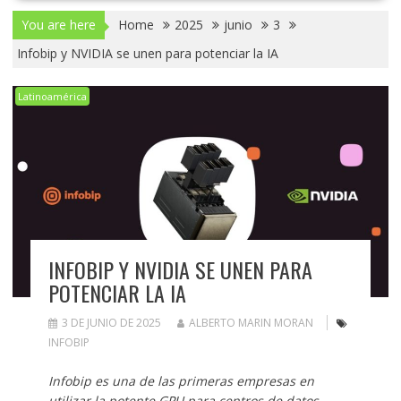
You are here
Home
2025
junio
3
Infobip y NVIDIA se unen para potenciar la IA
Latinoamérica
INFOBIP Y NVIDIA SE UNEN PARA
POTENCIAR LA IA
3 DE JUNIO DE 2025
ALBERTO MARIN MORAN
INFOBIP
Infobip es una de las primeras empresas en
utilizar la potente GPU para centros de datos