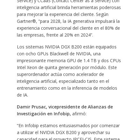
Service) y CCaaS (Contact Center as a Service) con
inteligencia artificial brinda herramientas poderosas
para mejorar la experiencia del cliente. Según
Gartner®, “para 2028, la IA generativa impulsará la
experiencia conversacional del cliente en el 80% de
las empresas, frente al 20% en 2024”.
Los sistemas NVIDIA DGX B200 están equipados
con ocho GPUs Blackwell de NVIDIA, una
impresionante memoria GPU de 1.4 TB y dos CPUs
Intel Xeon de quinta generación por módulo. Este
superordenador actúa como acelerador de
inteligencia artificial, especializado tanto en el
entrenamiento como en la inferencia de modelos
de IA.
Damir Prusac, vicepresidente de Alianzas de
Investigación en Infobip,
afirmó:
“En Infobip estamos entusiasmados por comenzar
a utilizar el NVIDIA DGX B200 y aprovechar su
capacidad para el proyecto IPCEI-CIS. Este sistema