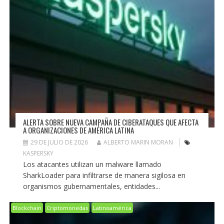
ALERTA SOBRE NUEVA CAMPAÑA DE CIBERATAQUES QUE AFECTA
A ORGANIZACIONES DE AMÉRICA LATINA
29 DE JULIO DE 2026
ALBERTO MARIN MORAN
KASPERSKY
Los atacantes utilizan un malware llamado
SharkLoader para infiltrarse de manera sigilosa en
organismos gubernamentales, entidades...
Blockchain
Criptomonedas
Latinoamérica