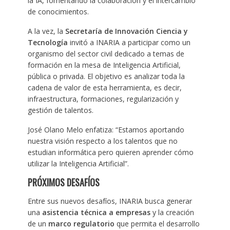
la IA, fomentando la colaboración y el intercambio
de conocimientos.
A la vez, la
Secretarí
a de Innovación Ciencia y
Tecnología
invitó a INARIA a participar como un
organismo del sector civil dedicado a temas de
formación en la mesa de Inteligencia Artificial,
pública o privada. El objetivo es analizar toda la
cadena de valor de esta herramienta, es decir,
infraestructura, formaciones, regularización y
gestión de talentos.
José Olano Melo enfatiza: “Estamos aportando
nuestra visión respecto a los talentos que no
estudian informática pero quieren aprender cómo
utilizar la Inteligencia Artificial”.
PR
Ó
XIMOS DESAF
ÍOS
Entre sus nuevos desafíos, INARIA busca generar
una
asistencia t
é
cnica a empresas
y la creación
de un
marco regulatorio
que permita el desarrollo