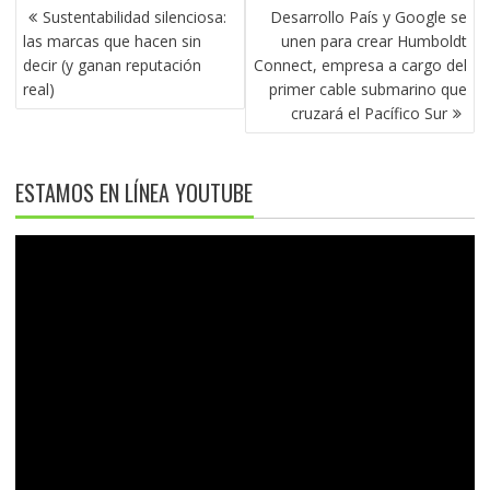
NAVEGACIÓN
Sustentabilidad silenciosa:
Desarrollo País y Google se
DE
las marcas que hacen sin
unen para crear Humboldt
ENTRADAS
decir (y ganan reputación
Connect, empresa a cargo del
real)
primer cable submarino que
cruzará el Pacífico Sur
ESTAMOS EN LÍNEA YOUTUBE