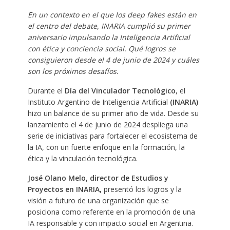
En un contexto en el que los deep fakes está
n en
el centro del debate, INARIA cumplió
su primer
aniversario impulsando la Inteligencia Artificial
con
é
tica y conciencia social. Qu
é
logros se
consiguieron desde el 4 de junio de 2024 y cuá
les
son los pró
ximo
s
desafí
os.
Durante el
Dí
a del Vinculador Tecnoló
gico
, el
Instituto Argentino de Inteligencia Artificial
(INARIA)
hizo un balance de su primer año de vida. Desde su
lanzamiento el 4 de junio de 2024 despliega una
serie de iniciativas para fortalecer el ecosistema de
la IA, con un fuerte enfoque en la formación, la
ética y la vinculación tecnológica.
Jos
é
Olano Melo, director de Estudios y
Proyectos en INARIA,
presentó los logros y la
visión a futuro de una organización que se
posiciona como referente en la promoción de una
IA responsable y con impacto social en Argentina.