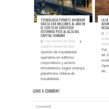
TECNOLOGÍA PERMITE AHORRAR
LA I
HASTA $46 MILLONES AL AÑO EN
AHOR
EL COSTO DE SERVICIOS
DESA
EXTERNOS PESE AL ALZA DEL
7 
CAPITAL HUMANO
ALBE
7 DE AGOSTO DE 2026
ZERV
ALBERTO MARIN MORAN
Por:
Gestión de trazabilidad
de Z
operativa en edificios
inci
corporativos y activos
Open
inmobiliarios Según eGenya,
de...
plataforma chilena de
trazabilidad...
LEAVE A COMMENT