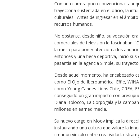
Con una carrera poco convencional, aunqu
trayectoria sustentada en el oficio, la intu
culturales. Antes de ingresar en el ámbito 
recursos humanos.
No obstante, desde niño, su vocación era ev
comerciales de televisión le fascinaban. “
la mesa para poner atención a los anuncios
entonces y una beca deportiva, inició sus
pasantía en la agencia Simple, su trayecto
Desde aquel momento, ha encabezado cam
como El Ojo de Iberoamérica, Effie, WIN
como Young Cannes Lions Chile, CREA, FE
conseguido un gran impacto con presupues
Diana Bolocco, La Corpogala y la campañ
millones en earned media.
Su nuevo cargo en Moov implica la direcció
instaurando una cultura que valore la inno
crear un vínculo entre creatividad, estra