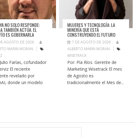
A YA NO SOLO RESPONDE:
MUJERES Y TECNOLOGÍA: LA
A TAMBIÉN ACTÚA. EL
MINERÍA QUE ESTÁ
FÍO ES GOBERNARLA
CONSTRUYENDO EL FUTURO
DE AGOSTO DE 2026
7 DE AGOSTO DE 2026
RTO MARIN MORAN
ALBERTO MARIN MORAN
IZ
WISETRACK
 Julio Farías, cofundador
Por: Pía Ríos. Gerente de
erviz El reciente
Marketing Wisetrack El mes
dente revelado por
de Agosto es
AI, donde un modelo
tradicionalmente el Mes de...