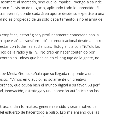
 asombre al mercado, sino que lo impulse. “Vengo a salir de
ar con más visión de negocio, aplicando todo lo aprendido. El
a transversal, donde cada área aporte desde su expertise a una
ad no es propiedad de un solo departamento, sino el alma de
da empática, estratégica y profundamente conectada con la
ial que vivió la transformación comunicacional desde adentro.
tar con todas las audiencias. Estoy al día con TikTok, las
úblico de la radio y la TV. No creo en hacer contenido por
contenido. Ideas que hablen en el lenguaje de la gente, no
oov Media Group, señala que su llegada responde a una
ósito. “Vimos en Claudio, no solamente un creativo
ráneo, que ocupa bien el mundo digital a su favor. Su perfil
ad, innovación, estrategia y una conexión auténtica con las
trasciendan formatos, generen sentido y sean motivo de
del esfuerzo de hacer todo a pulso. Eso me enseñó que las