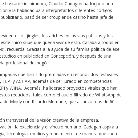
e bastante inspiradora, Claudio Cadagan ha forjado una
ición y la habilidad para interpretar los diferentes códigos
publicitario, pasó de ser croupier de casino hasta jefe de
idente: los jingles, los afiches en las vías públicas y los
Desde chico supe que quería vivir de esto. Callaba a todos en
”, recuerda. Gracias a la ayuda de su familia política de ese
 estudios en publicidad en Concepción, y después de una
ria profesional despegó.
pañas que han sido premiadas en reconocidos festivales
A, FEPI y ACHAP, además de ser jurado en competencias
PI y WINA. Además, ha liderado proyectos virales que han
tos reducidos, tales como el audio filtrado de WhatsApp de
a de Mindy con Ricardo Meruane, que alcanzó más de 60
n transversal de la visión creativa de la empresa,
vación, la excelencia y el vínculo humano. Cadagan aspira a
tegia, tecnología, medios y rendimiento, de manera que cada