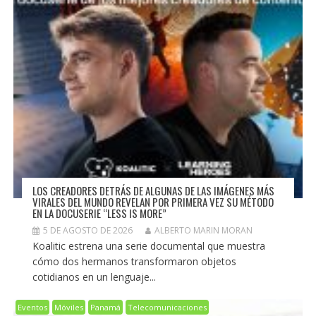
LOS CREADORES DETRÁS DE ALGUNAS DE LAS IMÁGENES MÁS
VIRALES DEL MUNDO REVELAN POR PRIMERA VEZ SU MÉTODO
EN LA DOCUSERIE “LESS IS MORE”
5 DE AGOSTO DE 2026
ALBERTO MARIN MORAN
Koalitic estrena una serie documental que muestra
cómo dos hermanos transformaron objetos
cotidianos en un lenguaje...
Eventos
Móviles
Panamá
Telecomunicaciones