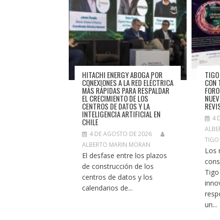
HITACHI ENERGY ABOGA POR
TIGO
CONEXIONES A LA RED ELÉCTRICA
CON 
MÁS RÁPIDAS PARA RESPALDAR
FORO
EL CRECIMIENTO DE LOS
NUEV
CENTROS DE DATOS Y LA
REVI
INTELIGENCIA ARTIFICIAL EN
4 
CHILE
ALBE
4 DE AGOSTO DE 2026
TIGO
ALBERTO MARIN MORAN
Los 
El desfase entre los plazos
cons
de construcción de los
Tigo
centros de datos y los
inno
calendarios de...
resp
un...