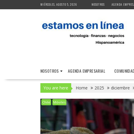
Skip
MIÉRCOLES, AGOSTO 5, 2026
NOSOTROS
AGENDA EMPRES
to
content
NOSOTROS
AGENDA EMPRESARIAL
COMUNIDAD
You are here
Home
2025
diciembre
Chile
Móviles