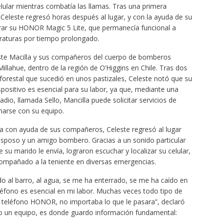
lular mientras combatía las llamas. Tras una primera
leste regresó horas después al lugar, y con la ayuda de su
ar su HONOR Magic 5 Lite, que permanecía funcional a
eraturas por tiempo prolongado.
ste Macilla y sus compañeros del cuerpo de bomberos
llahue, dentro de la región de O’Higgins en Chile. Tras dos
 forestal que sucedió en unos pastizales, Celeste notó que su
ispositivo es esencial para su labor, ya que, mediante una
dio, llamada Sello, Mancilla puede solicitar servicios de
arse con su equipo.
a con ayuda de sus compañeros, Celeste regresó al lugar
poso y un amigo bombero. Gracias a un sonido particular
u marido le envía, lograron escuchar y localizar su celular,
mpañado a la teniente en diversas emergencias.
do al barro, al agua, se me ha enterrado, se me ha caído en
eléfono es esencial en mi labor. Muchas veces todo tipo de
 teléfono HONOR, no importaba lo que le pasara”, declaró
ólo un equipo, es donde guardo información fundamental: