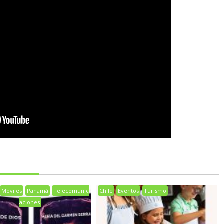
Móviles
Panamá
Telecomunic
Chile
Eventos
Turismo
aciones