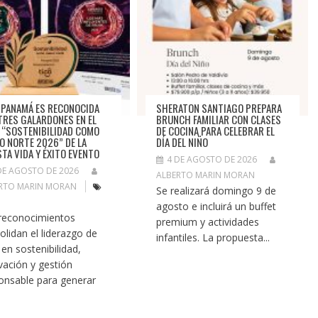
 PANAMÁ ES RECONOCIDA
SHERATON SANTIAGO PREPARA
TRES GALARDONES EN EL
BRUNCH FAMILIAR CON CLASES
 “SOSTENIBILIDAD COMO
DE COCINA PARA CELEBRAR EL
O NORTE 2026” DE LA
DÍA DEL NIÑO
STA VIDA Y ÉXITO EVENTO
4 DE AGOSTO DE 2026
DE AGOSTO DE 2026
ALBERTO MARIN MORAN
RTO MARIN MORAN
Se realizará domingo 9 de
agosto e incluirá un buffet
reconocimientos
premium y actividades
olidan el liderazgo de
infantiles. La propuesta...
 en sostenibilidad,
vación y gestión
onsable para generar