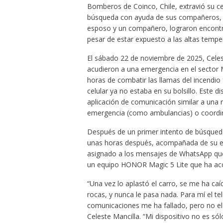
Bomberos de Coinco, Chile, extravió su ce
búsqueda con ayuda de sus compañeros, Ce
esposo y un compañero, lograron encontr
pesar de estar expuesto a las altas temp
El sábado 22 de noviembre de 2025, Cele
acudieron a una emergencia en el sector Mi
horas de combatir las llamas del incendio
celular ya no estaba en su bolsillo. Este d
aplicación de comunicación similar a una ra
emergencia (como ambulancias) o coordin
Después de un primer intento de búsqued
unas horas después, acompañada de su es
asignado a los mensajes de WhatsApp que s
un equipo HONOR Magic 5 Lite que ha aco
“Una vez lo aplastó el carro, se me ha caí
rocas, y nunca le pasa nada. Para mí el t
comunicaciones me ha fallado, pero no el
Celeste Mancilla. “Mi dispositivo no es s