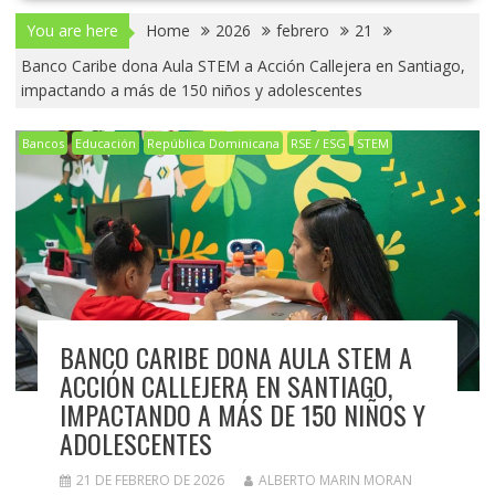
You are here
Home
2026
febrero
21
Banco Caribe dona Aula STEM a Acción Callejera en Santiago,
impactando a más de 150 niños y adolescentes
Bancos
Educación
República Dominicana
RSE / ESG
STEM
BANCO CARIBE DONA AULA STEM A
ACCIÓN CALLEJERA EN SANTIAGO,
IMPACTANDO A MÁS DE 150 NIÑOS Y
ADOLESCENTES
21 DE FEBRERO DE 2026
ALBERTO MARIN MORAN