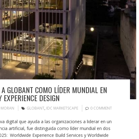
 A GLOBANT COMO LÍDER MUNDIAL EN
Y EXPERIENCE DESIGN
N MORAN
GLOBANT
,
IDC MARKETSCAPE
0 COMMENT
 digital que ayuda a las organizaciones a liderar en un
encia artificial, fue distinguida como líder mundial en dos
025: Worldwide Experience Build Services y Worldwide