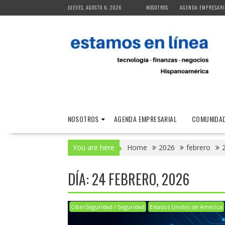
Skip
JUEVES, AGOSTO 6, 2026
NOSOTROS
AGENDA EMPRESARI
to
content
NOSOTROS
AGENDA EMPRESARIAL
COMUNIDAD
You are here
Home
2026
febrero
DÍA:
24 FEBRERO, 2026
CiberSeguridad / Seguridad
Estados Unidos de América