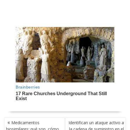
NAVEGACIÓN
Medicamentos
Identifican un ataque activo a
DE
biosimilares: qué son, cómo
la cadena de suministro en el