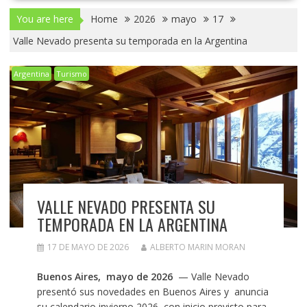
You are here
Home
2026
mayo
17
Valle Nevado presenta su temporada en la Argentina
Argentina
Turismo
VALLE NEVADO PRESENTA SU
TEMPORADA EN LA ARGENTINA
17 DE MAYO DE 2026
ALBERTO MARIN MORAN
Buenos Aires, mayo de 2026
— Valle Nevado
presentó sus novedades en Buenos Aires y anuncia
su calendario invierno 2026, con inicio previsto para