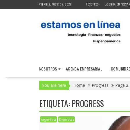
Skip
VIERNES, AGOSTO 7, 2026
NOSOTROS
AGENDA EMPRESAR
to
content
NOSOTROS
AGENDA EMPRESARIAL
COMUNIDAD
You are here
Home
Progress
Page 2
ETIQUETA:
PROGRESS
Argentina
Empresas