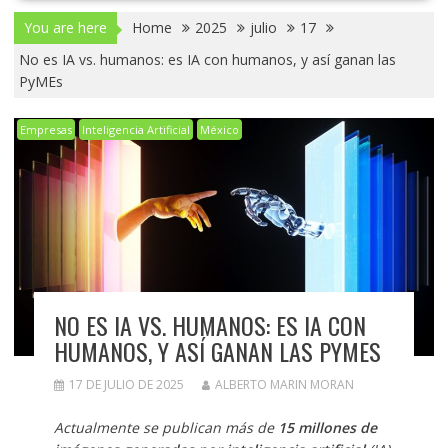
You are here
Home
2025
julio
17
No es IA vs. humanos: es IA con humanos, y así ganan las
PyMEs
Empresas
Inteligencia Artificial
México
NO ES IA VS. HUMANOS: ES IA CON
HUMANOS, Y ASÍ GANAN LAS PYMES
17 DE JULIO DE 2025
ALBERTO MARIN MORAN
Actualmente se publican más de
15 millones de