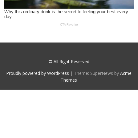
© All Right Reserved
Proudly powered by WordPress
|
Theme: SuperNews by
Acme
Themes