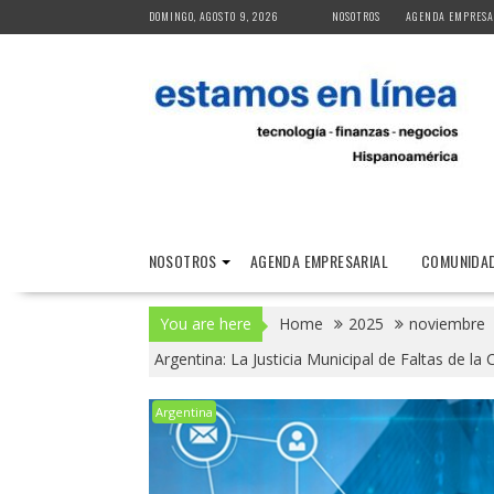
Skip
DOMINGO, AGOSTO 9, 2026
NOSOTROS
AGENDA EMPRESA
to
content
NOSOTROS
AGENDA EMPRESARIAL
COMUNIDAD
You are here
Home
2025
noviembre
Argentina: La Justicia Municipal de Faltas de 
Argentina