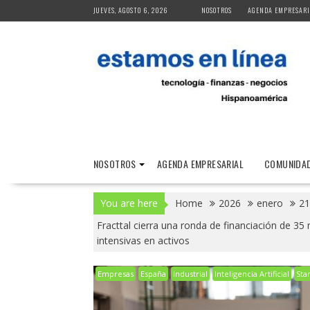
Skip
JUEVES, AGOSTO 6, 2026
NOSOTROS
AGENDA EMPRESARI
to
content
NOSOTROS
AGENDA EMPRESARIAL
COMUNIDAD
You are here
Home
2026
enero
21
Fracttal cierra una ronda de financiación de 35
intensivas en activos
Empresas
España
Industrial
Inteligencia Artificial
Sta