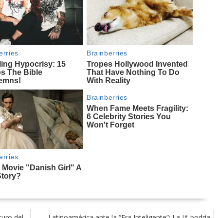
turo del
Latinoamérica ante la “Era Inteligente”: La IA podría