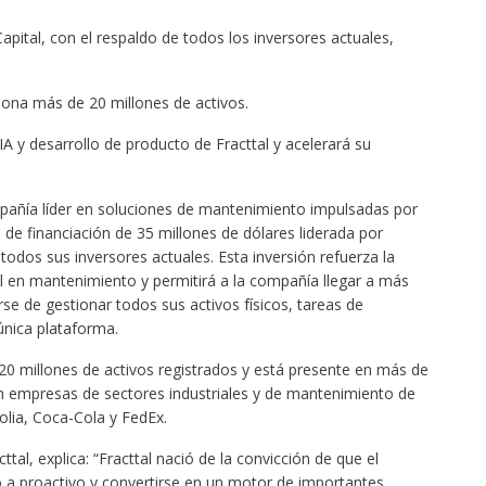
pital, con el respaldo de todos los inversores actuales,
iona más de 20 millones de activos.
IA y desarrollo de producto de Fracttal y acelerará su
mpañía líder en soluciones de mantenimiento impulsadas por
da de financiación de 35 millones de dólares liderada por
 todos sus inversores actuales. Esta inversión refuerza la
l en mantenimiento y permitirá a la compañía llegar a más
se de gestionar todos sus activos físicos, tareas de
nica plataforma.
20 millones de activos registrados y está presente en más de
an empresas de sectores industriales y de mantenimiento de
olia, Coca-Cola y FedEx.
tal, explica: “Fracttal nació de la convicción de que el
 a proactivo y convertirse en un motor de importantes