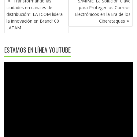
“Transformando las
S/MIME: La Solución Clave
DE
ciudades en canales de
para Proteger los Correos
ENTRADAS
distribución”: LATCOM lidera
Electrónicos en la Era de los
la innovación en Brand100
Ciberataques
LATAM
ESTAMOS EN LÍNEA YOUTUBE